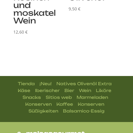
und
9,50
€
moskatel
Wein
12,60
€
|
|
|
Tienda
¡Neu!
Natives Olivenöl Extra
|
|
|
|
|
Käse
Iberischer
Bier
Wein
Liköre
|
|
|
Snacks
Sitios web
Marmeladen
|
|
|
Konserven
Kaffee
Konserven
|
Süßigkeiten
Balsamico-Essig