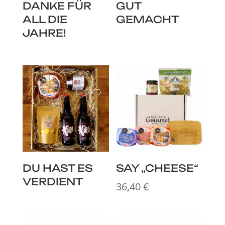
DANKE FÜR
GUT
ALL DIE
GEMACHT
JAHRE!
DU HAST ES
SAY „CHEESE“
VERDIENT
36,40
€