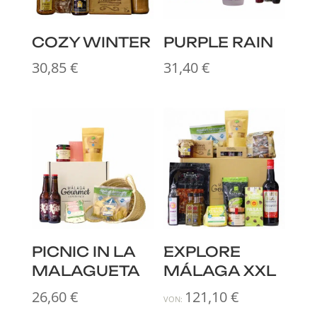
COZY WINTER
PURPLE RAIN
30,85
€
31,40
€
PICNIC IN LA
EXPLORE
MALAGUETA
MÁLAGA XXL
26,60
€
121,10
€
VON: