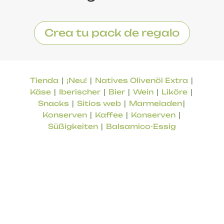
Crea tu pack de regalo
|
|
|
Tienda
¡Neu!
Natives Olivenöl Extra
|
|
|
|
|
Käse
Iberischer
Bier
Wein
Liköre
|
|
|
Snacks
Sitios web
Marmeladen
|
|
|
Konserven
Kaffee
Konserven
|
Süßigkeiten
Balsamico-Essig
Online-Shop für lokale Produkte aus der Provinz
Malaga. Produkte von geprüfter Qualität,