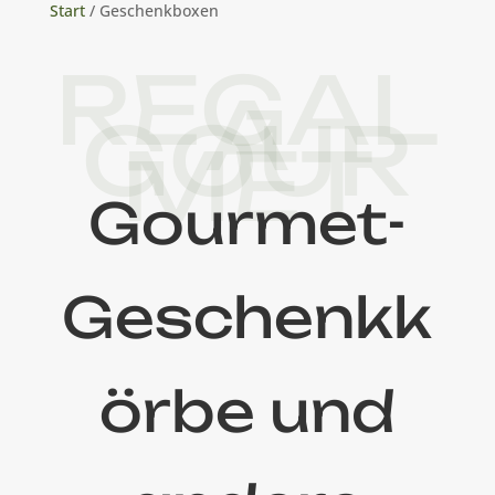
Start
/ Geschenkboxen
REGAL
A
GOUR
MET
Gourmet-
Geschenkk
örbe und