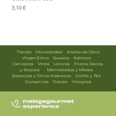
3,10
€
|
|
Tienda
¡Novedades!
Aceite de Oliva
|
|
|
Virgen Extra
Quesos
Ibéricos
|
|
|
Cervezas
Vinos
Licores
Frutos Secos
| |
|
y Snacks
Mermeladas y Mieles
|
|
Especias y Otros Aderezos
Cafés y Tés
|
|
Conservas
Dulces
Vinagres