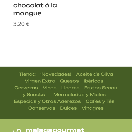
chocolat à la
mangue
3,20
€
|
|
Tienda
¡Novedades!
Aceite de Oliva
|
|
|
Virgen Extra
Quesos
Ibéricos
|
|
|
Cervezas
Vinos
Licores
Frutos Secos
| |
|
y Snacks
Mermeladas y Mieles
|
|
Especias y Otros Aderezos
Cafés y Tés
|
|
Conservas
Dulces
Vinagres