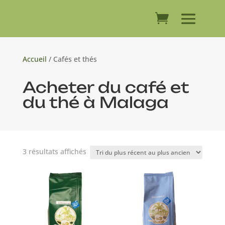
Accueil
/ Cafés et thés
Acheter du café et
du thé à Malaga
Trié
3 résultats affichés
du
plus
récent
au
plus
ancien