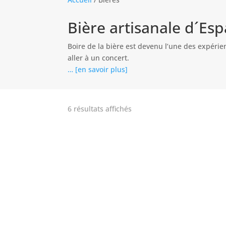
Bière artisanale d´Es
Boire de la bière est devenu l’une des expérie
aller à un concert.
… [en savoir plus]
Trié
6 résultats affichés
du
plus
récent
au
plus
ancien