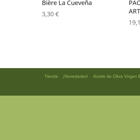
Bière La Cueveña
PAC
ART
3,30
€
19,
|
|
Tienda
¡Novedades!
Aceite de Oliva Virgen 