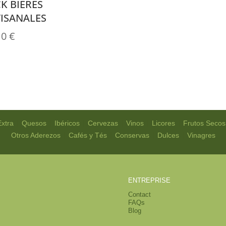
K BIÈRES
ISANALES
10
€
|
|
|
|
|
|
Extra
Quesos
Ibéricos
Cervezas
Vinos
Licores
Frutos Secos
|
|
|
|
Otros Aderezos
Cafés y Tés
Conservas
Dulces
Vinagres
ENTREPRISE
Contact
FAQs
Blog