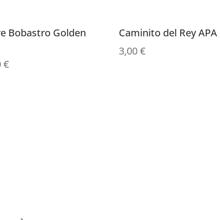
re Bobastro Golden
Caminito del Rey APA
3,00
€
0
€