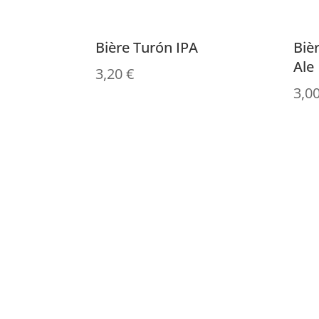
Bière Turón IPA
Biè
Ale
3,20
€
3,0