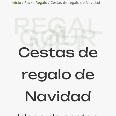
Inicio
/
Packs Regalo
/ Cestas de regalo de Navidad
REGAL
A
GOUR
MET
Cestas de
regalo de
Navidad