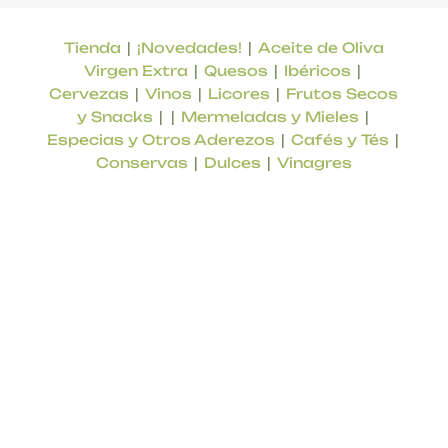
|
|
Tienda
¡Novedades!
Aceite de Oliva
|
|
|
Virgen Extra
Quesos
Ibéricos
|
|
|
Cervezas
Vinos
Licores
Frutos Secos
| |
|
y Snacks
Mermeladas y Mieles
|
|
Especias y Otros Aderezos
Cafés y Tés
|
|
Conservas
Dulces
Vinagres
Tienda online de productos locales de la
provincia de Málaga. Productos de calidad
contrastada, sabores de la tierra.
EMPRESA