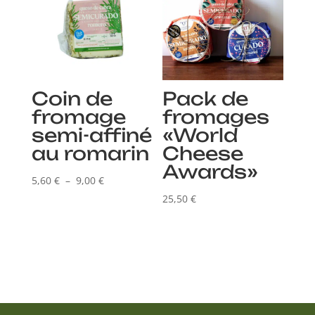
Coin de
Pack de
fromage
fromages
semi-affiné
«World
au romarin
Cheese
Awards»
Plage
5,60
€
–
9,00
€
de
25,50
€
prix :
5,60 €
à
9,00 €