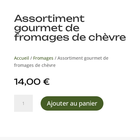
Assortiment
gourmet de
fromages de chèvre
Accueil
/
Fromages
/ Assortiment gourmet de
fromages de chèvre
14,00
€
quantité
Ajouter au panier
de
Assortiment
gourmet
de
fromages