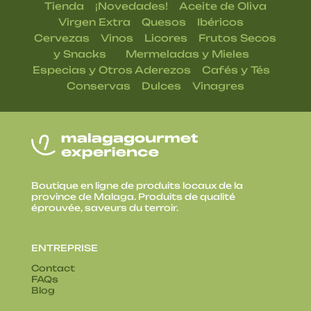
|
|
Tienda
¡Novedades!
Aceite de Oliva
|
|
|
Virgen Extra
Quesos
Ibéricos
|
|
|
Cervezas
Vinos
Licores
Frutos Secos
| |
|
y Snacks
Mermeladas y Mieles
|
|
Especias y Otros Aderezos
Cafés y Tés
|
|
Conservas
Dulces
Vinagres
Boutique en ligne de produits locaux de la
province de Malaga. Produits de qualité
éprouvée, saveurs du terroir.
ENTREPRISE
Contact
FAQs
Blog