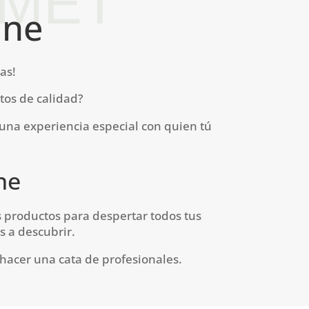
RMET
ine
as!
tos de calidad?
 una experiencia especial con quien tú
ne
s productos para despertar todos tus
s a descubrir.
 hacer una cata de profesionales.