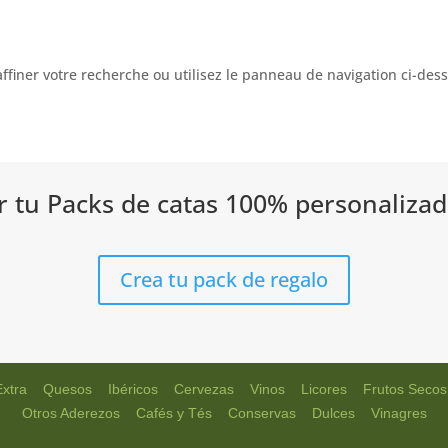
iner votre recherche ou utilisez le panneau de navigation ci-dessus
 tu Packs de catas 100% personalizad
Crea tu pack de regalo
|
|
|
|
|
|
Extra
Quesos
Ibéricos
Cervezas
Vinos
Licores
Frutos Secos
|
|
|
|
Otros Aderezos
Cafés y Tés
Conservas
Dulces
Vinagres