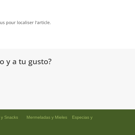
 pour localiser l'article.
o y a tu gusto?
| |
|
 y Snacks
Mermeladas y Mieles
Especias y