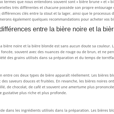
ux termes que nous entendons souvent sont « bière brune » et « bi
orielles très différentes et chacune possède son propre entourage
q différences clés entre la stout et la lager, ainsi que le processu
nnerons également quelques recommandations pour acheter vos biè
différences entre la bière noire et la biè
la bière noire et la bière blonde est sans aucun doute sa couleur. L
t foncée, souvent avec des nuances de rouge ou de brun, et ne perm
iété des grains utilisés dans sa préparation et du temps de torréfac
ion entre ces deux types de bière apparaît réellement. Les bières b
c des saveurs douces et fruitées. En revanche, les bières noires on
llé, de chocolat, de café et souvent une amertume plus prononcée.
 gustative plus riche et plus profonde.
de dans les ingrédients utilisés dans la préparation. Les bières 