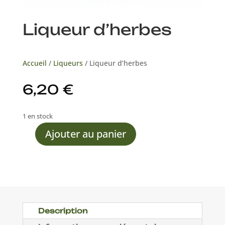
Liqueur d’herbes
Accueil
/
Liqueurs
/ Liqueur d’herbes
6,20
€
1 en stock
Ajouter au panier
quantité
de
Liqueur
d'herbes
Description