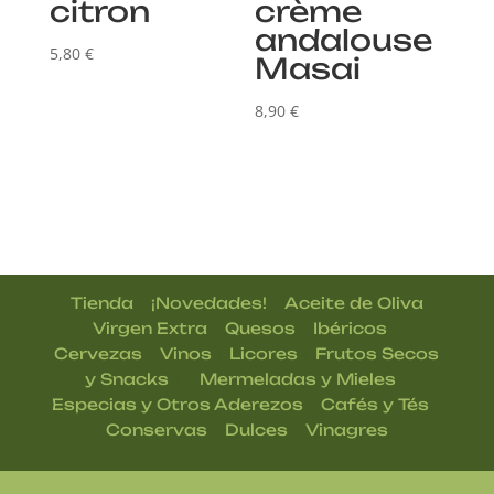
citron
crème
andalouse
5,80
€
Masai
8,90
€
|
|
Tienda
¡Novedades!
Aceite de Oliva
|
|
|
Virgen Extra
Quesos
Ibéricos
|
|
|
Cervezas
Vinos
Licores
Frutos Secos
| |
|
y Snacks
Mermeladas y Mieles
|
|
Especias y Otros Aderezos
Cafés y Tés
|
|
Conservas
Dulces
Vinagres