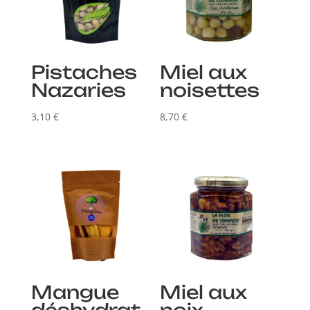
Pistaches
Miel aux
Nazaries
noisettes
3,10
€
8,70
€
Mangue
Miel aux
déshydrat
noix