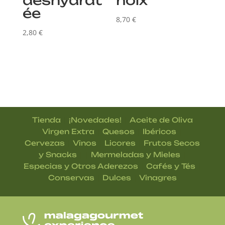
ée
8,70
€
2,80
€
|
|
Tienda
¡Novedades!
Aceite de Oliva
|
|
|
Virgen Extra
Quesos
Ibéricos
|
|
|
Cervezas
Vinos
Licores
Frutos Secos
| |
|
y Snacks
Mermeladas y Mieles
|
|
Especias y Otros Aderezos
Cafés y Tés
|
|
Conservas
Dulces
Vinagres