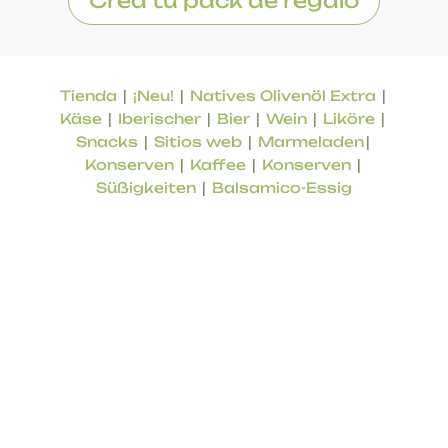
Crea tu pack de regalo
|
|
|
Tienda
¡Neu!
Natives Olivenöl Extra
|
|
|
|
|
Käse
Iberischer
Bier
Wein
Liköre
|
|
|
Snacks
Sitios web
Marmeladen
|
|
|
Konserven
Kaffee
Konserven
|
Süßigkeiten
Balsamico-Essig
Online-Shop für lokale Produkte aus der Provinz
Malaga. Produkte von geprüfter Qualität,
Aromen des Landes.