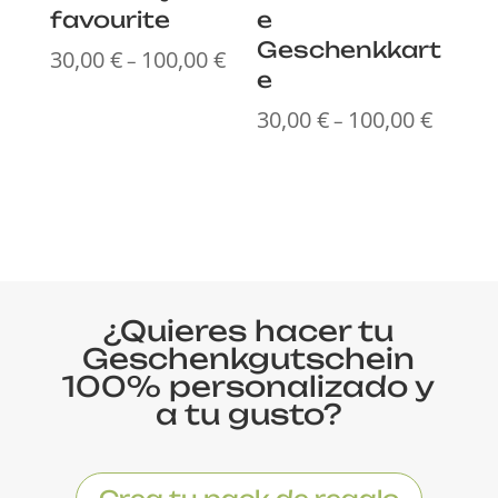
favourite
e
Geschenkkart
30,00
€
100,00
€
Preisspanne:
–
e
30,00 €
bis
30,00
€
100,00
€
Preissp
–
100,00 €
30,00 €
bis
100,00 
¿Quieres hacer tu
Geschenkgutschein
100% personalizado y
a tu gusto?