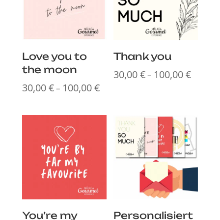
Love you to
Thank you
the moon
30,00
€
100,00
€
Preissp
–
30,00
€
100,00
€
30,00 €
Preisspanne:
–
bis
30,00 €
100,00 
bis
100,00 €
You’re my
Personalisiert