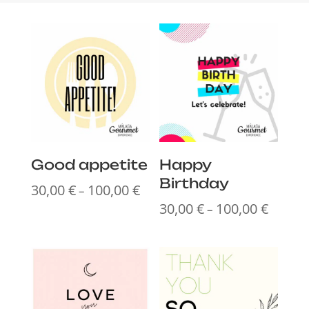
Good appetite
Happy
Birthday
30,00
€
100,00
€
Preisspanne:
–
30,00 €
30,00
€
100,00
€
Preissp
–
bis
30,00 €
100,00 €
bis
100,00 