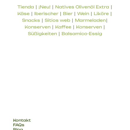
|
|
|
Tienda
¡Neu!
Natives Olivenöl Extra
|
|
|
|
|
Käse
Iberischer
Bier
Wein
Liköre
|
|
|
Snacks
Sitios web
Marmeladen
|
|
|
Konserven
Kaffee
Konserven
|
Süßigkeiten
Balsamico-Essig
Online-Shop für lokale Produkte aus der Provinz
Malaga. Produkte von geprüfter Qualität,
Aromen des Landes.
UNTERNEHMEN
Kontakt
FAQs
Blog