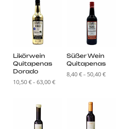
95,40 €
102,60 
Likörwein
Süßer Wein
Quitapenas
Quitapenas
Dorado
8,40
€
50,40
€
Preisspan
–
10,50
€
63,00
€
8,40 €
Preisspanne:
–
bis
10,50 €
50,40 €
bis
63,00 €