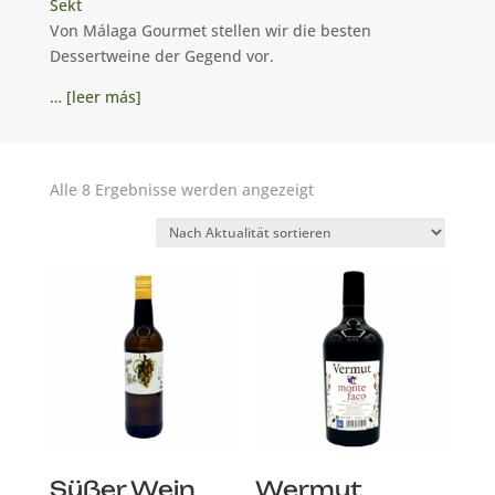
Sekt
Von Málaga Gourmet stellen wir die besten
Dessertweine der Gegend vor.
… [leer más]
Nach
Alle 8 Ergebnisse werden angezeigt
Aktualität
sortiert
Süßer Wein
Wermut