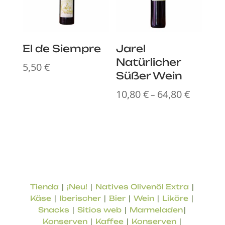
El de Siempre
Jarel
Natürlicher
5,50
€
Süßer Wein
10,80
€
64,80
€
Preisspa
–
10,80 €
bis
64,80 €
|
|
|
Tienda
¡Neu!
Natives Olivenöl Extra
|
|
|
|
|
Käse
Iberischer
Bier
Wein
Liköre
|
|
|
Snacks
Sitios web
Marmeladen
|
|
|
Konserven
Kaffee
Konserven