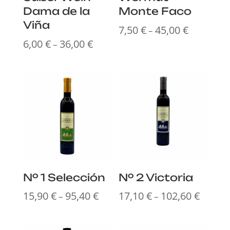
Dama de la
Monte Faco
Viña
7,50
€
45,00
€
Preisspan
–
6,00
€
36,00
€
7,50 €
Preisspanne:
–
bis
6,00 €
45,00 €
bis
36,00 €
Nº 1 Selección
Nº 2 Victoria
15,90
€
95,40
€
17,10
€
102,60
€
Preisspanne:
Preissp
–
–
15,90 €
17,10 €
bis
bis