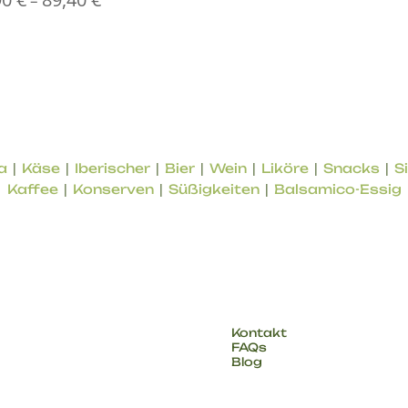
–
14,90 €
bis
89,40 €
|
|
|
|
|
|
|
a
Käse
Iberischer
Bier
Wein
Liköre
Snacks
S
|
|
|
Kaffee
Konserven
Süßigkeiten
Balsamico-Essig
UNTERNEHMEN
Kontakt
FAQs
Blog
rovinz Malaga. Produkte
s.