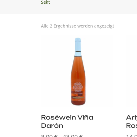
Sekt
Nach
Alle 2 Ergebnisse werden angezeigt
Aktualität
sortiert
Roséwein Viña
Ar
Darón
Ro
8,00
€
48,00
€
14,
Preisspanne: