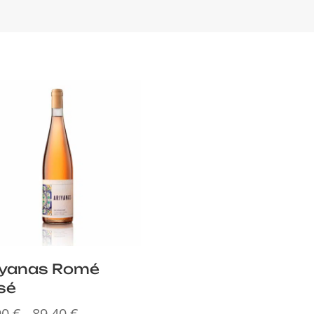
iyanas Romé
sé
90
€
89,40
€
Preisspanne: