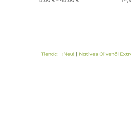
–
8,00 €
bis
48,00 €
|
|
Tienda
¡Neu!
Natives Olivenöl Extr
Online-Shop für lokale Produkte aus der P
von geprüfter Qualität, Aromen des Lande