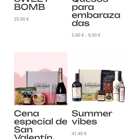
BOMB
para
embaraza
25,50
€
das
Rango
5,60
€
-
9,00
€
de
precios:
desde
5,60 €
hasta
9,00 €
Cena
Summer
especial de
vibes
San
41,40
€
Valentín