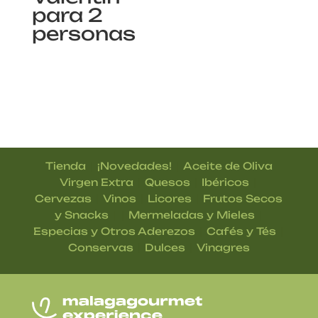
para 2
personas
|
|
Tienda
¡Novedades!
Aceite de Oliva
|
|
|
Virgen Extra
Quesos
Ibéricos
|
|
|
Cervezas
Vinos
Licores
Frutos Secos
| |
|
y Snacks
Mermeladas y Mieles
|
|
Especias y Otros Aderezos
Cafés y Tés
|
|
Conservas
Dulces
Vinagres