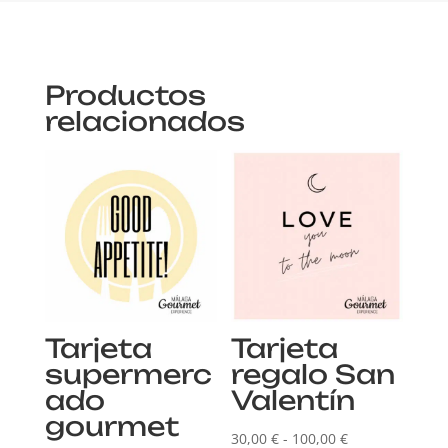
Productos
relacionados
Tarjeta
Tarjeta
supermerc
regalo San
ado
Valentín
gourmet
Rango
30,00
€
-
100,00
€