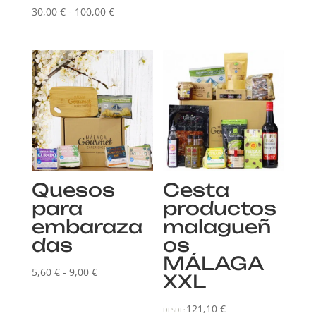
Rango
de
30,00
€
-
100,00
€
de
precios:
precios:
desde
desde
30,00 €
30,00 €
hasta
hasta
100,00 €
100,00 €
Quesos
Cesta
para
productos
embaraza
malagueñ
das
os
MÁLAGA
Rango
5,60
€
-
9,00
€
XXL
de
precios:
121,10
€
DESDE: