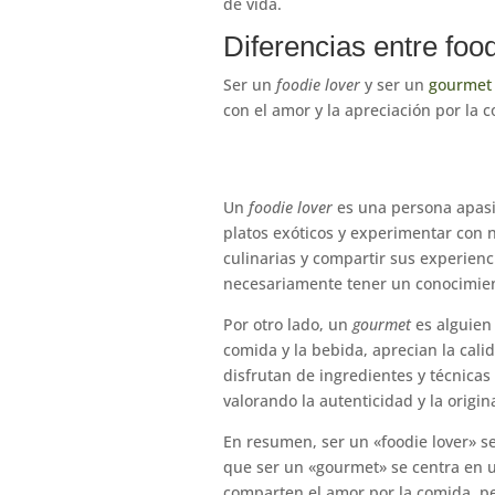
de vida.
Diferencias entre foo
Ser un
foodie lover
y ser un
gourmet
con el amor y la apreciación por la c
Un
foodie lover
es una persona apasio
platos exóticos y experimentar con n
culinarias y compartir sus experienc
necesariamente tener un conocimien
Por otro lado, un
gourmet
es alguien
comida y la bebida, aprecian la cali
disfrutan de ingredientes y técnicas
valorando la autenticidad y la origin
En resumen, ser un «foodie lover» s
que ser un «gourmet» se centra en un
comparten el amor por la comida, pe