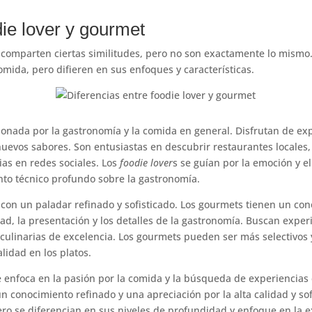
die lover y gourmet
comparten ciertas similitudes, pero no son exactamente lo mismo
omida, pero difieren en sus enfoques y características.
nada por la gastronomía y la comida en general. Disfrutan de exp
uevos sabores. Son entusiastas en descubrir restaurantes locales,
ias en redes sociales. Los
foodie lover
s se guían por la emoción y el
to técnico profundo sobre la gastronomía.
 con un paladar refinado y sofisticado. Los gourmets tienen un co
dad, la presentación y los detalles de la gastronomía. Buscan exper
 culinarias de excelencia. Los gourmets pueden ser más selectivos y
alidad en los platos.
e enfoca en la pasión por la comida y la búsqueda de experiencias
 conocimiento refinado y una apreciación por la alta calidad y so
ro se diferencian en sus niveles de profundidad y enfoque en la 