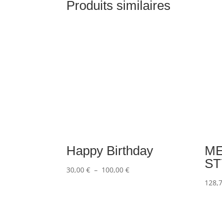
Produits similaires
Happy Birthday
M
ST
Plage
30,00
€
–
100,00
€
de
128,
prix :
30,00 €
à