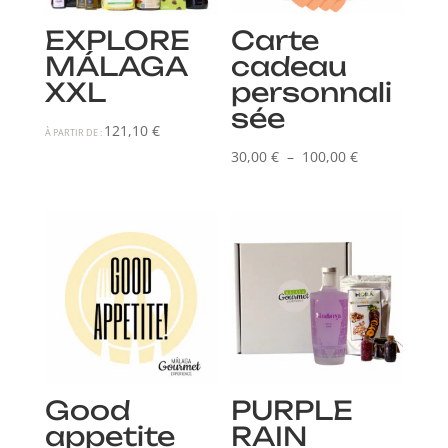
EXPLORE
Carte
MÁLAGA
cadeau
XXL
personnali
sée
121,10
€
À PARTIR DE :
Plage
30,00
€
–
100,00
€
de
prix :
30,00 €
à
100,00 €
Good
PURPLE
appetite
RAIN