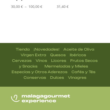
Plage
30,00
€
–
100,00
€
31,40
€
de
prix :
30,00 €
à
100,00 €
|
|
Tienda
¡Novedades!
Aceite de Oliva
|
|
|
Virgen Extra
Quesos
Ibéricos
|
|
|
Cervezas
Vinos
Licores
Frutos Secos
| |
|
y Snacks
Mermeladas y Mieles
|
|
Especias y Otros Aderezos
Cafés y Tés
|
|
Conservas
Dulces
Vinagres