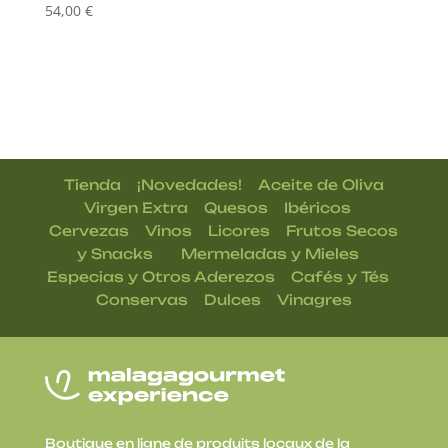
54,00
€
|
|
Tienda
¡Novedades!
Aceite de Oliva
|
|
|
Virgen Extra
Quesos
Ibéricos
|
|
|
Cervezas
Vinos
Licores
Frutos Secos
| |
|
y Snacks
Mermeladas y Mieles
|
|
Especias y Otros Aderezos
Cafés y Tés
|
|
Conservas
Dulces
Vinagres
Boutique en ligne de produits locaux de la