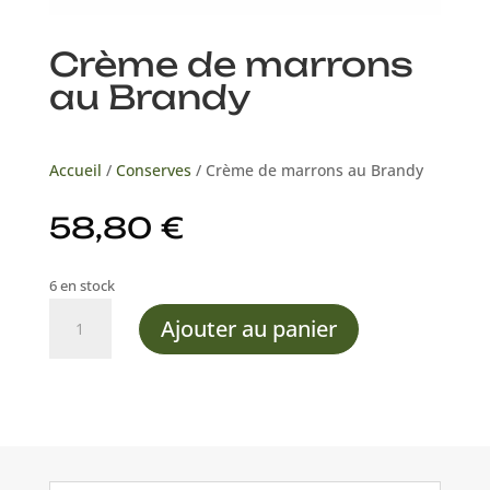
Crème de marrons
au Brandy
Accueil
/
Conserves
/ Crème de marrons au Brandy
58,80
€
6 en stock
quantité
Ajouter au panier
de
Crème
de
marrons
au
Brandy