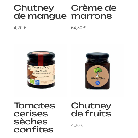
Chutney
Crème de
de mangue
marrons
4,20
€
64,80
€
Tomates
Chutney
cerises
de fruits
sèches
4,20
€
confites