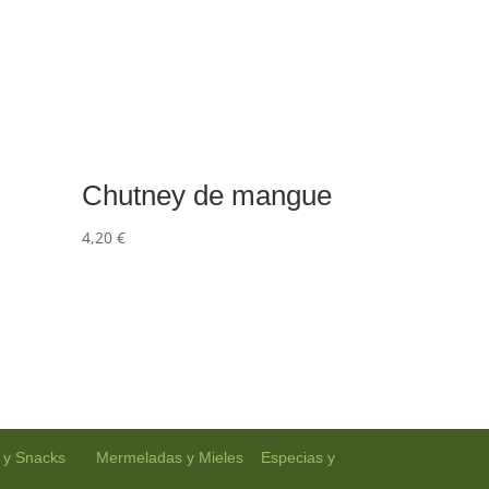
Chutney de mangue
4,20
€
| |
|
 y Snacks
Mermeladas y Mieles
Especias y