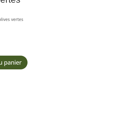
olives vertes
u panier