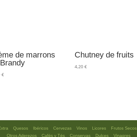
ème de marrons
Chutney de fruits
 Brandy
4,20
€
0
€
|
|
|
|
|
|
Extra
Quesos
Ibéricos
Cervezas
Vinos
Licores
Frutos Secos
|
|
|
|
Otros Aderezos
Cafés y Tés
Conservas
Dulces
Vinagres