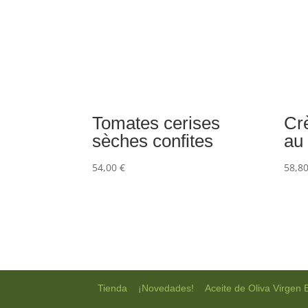
Tomates cerises
Cr
sèches confites
au
54,00
€
58,8
|
|
Tienda
¡Novedades!
Aceite de Oliva Virgen 