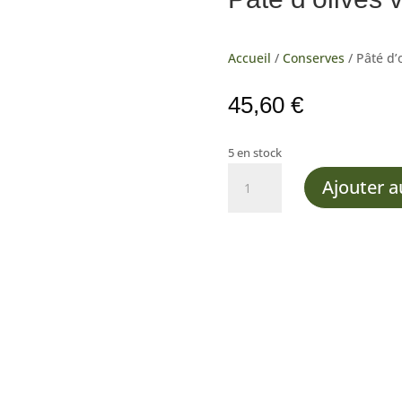
Accueil
/
Conserves
/ Pâté d’
45,60
€
5 en stock
quantité
Ajouter a
de
Pâté
d'olives
vertes