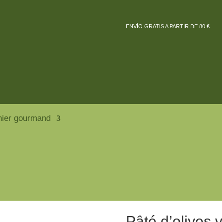
ENVÍO GRATIS A PARTIR DE 80 €
nier gourmand
Pâté d’olives 