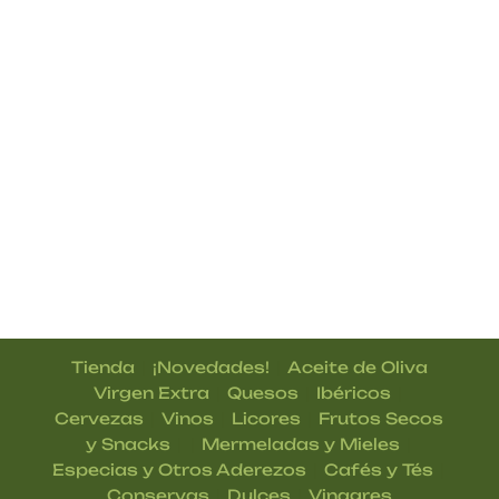
|
|
Tienda
¡Novedades!
Aceite de Oliva
|
|
|
Virgen Extra
Quesos
Ibéricos
|
|
|
Cervezas
Vinos
Licores
Frutos Secos
| |
|
y Snacks
Mermeladas y Mieles
|
|
Especias y Otros Aderezos
Cafés y Tés
|
|
Conservas
Dulces
Vinagres