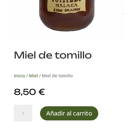
Miel de tomillo
Inicio
/
Miel
/ Miel de tomillo
8,50
€
Miel
Añadir al carrito
de
tomillo
cantidad