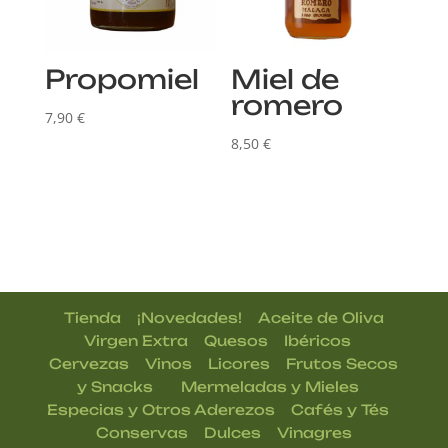
Propomiel
Miel de
romero
7,90
€
8,50
€
|
|
Tienda
¡Novedades!
Aceite de Oliva
|
|
|
Virgen Extra
Quesos
Ibéricos
|
|
|
Cervezas
Vinos
Licores
Frutos Secos
| |
|
y Snacks
Mermeladas y Mieles
|
|
Especias y Otros Aderezos
Cafés y Tés
|
|
Conservas
Dulces
Vinagres