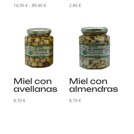
Rango
14,90
€
-
89,40
€
2,80
€
de
precios:
desde
14,90 €
hasta
89,40 €
Miel con
Miel con
avellanas
almendras
8,70
€
8,70
€