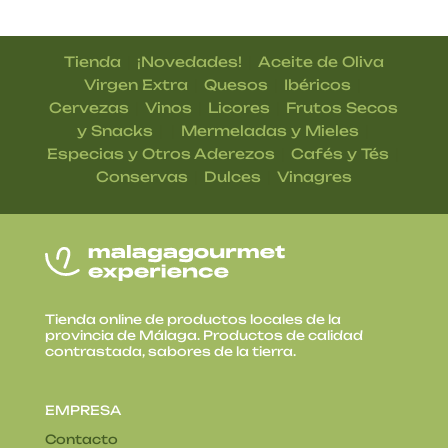
|
|
Tienda
¡Novedades!
Aceite de Oliva
|
|
|
Virgen Extra
Quesos
Ibéricos
|
|
|
Cervezas
Vinos
Licores
Frutos Secos
| |
|
y Snacks
Mermeladas y Mieles
|
|
Especias y Otros Aderezos
Cafés y Tés
|
|
Conservas
Dulces
Vinagres
Tienda online de productos locales de la
provincia de Málaga. Productos de calidad
contrastada, sabores de la tierra.
EMPRESA
Contacto