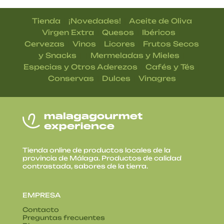
|
|
Tienda
¡Novedades!
Aceite de Oliva
|
|
|
Virgen Extra
Quesos
Ibéricos
|
|
|
Cervezas
Vinos
Licores
Frutos Secos
| |
|
y Snacks
Mermeladas y Mieles
|
|
Especias y Otros Aderezos
Cafés y Tés
|
|
Conservas
Dulces
Vinagres
Tienda online de productos locales de la
provincia de Málaga. Productos de calidad
contrastada, sabores de la tierra.
EMPRESA
Contacto
Preguntas frecuentes