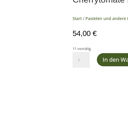
Start
/
Pasteten und andere
54,00
€
11 vorrätig
Cherrytomate
In den W
Konfitüre
Menge