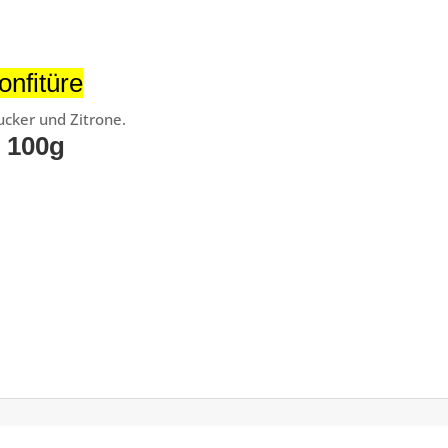
onfitüre
cker und Zitrone.
e 100g