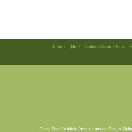
|
|
|
Tienda
¡Neu!
Natives Olivenöl Extra
Online-Shop für lokale Produkte aus der Provinz Mala