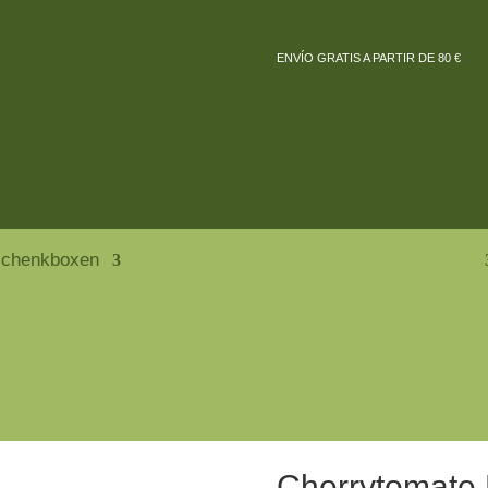
ENVÍO GRATIS A PARTIR DE 80 €
chenkboxen
Cherrytomate 