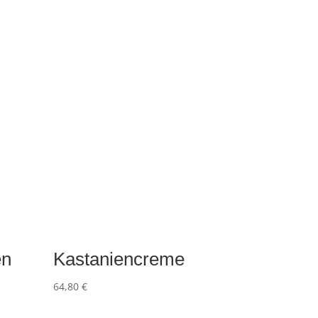
en
Kastaniencreme
64,80
€