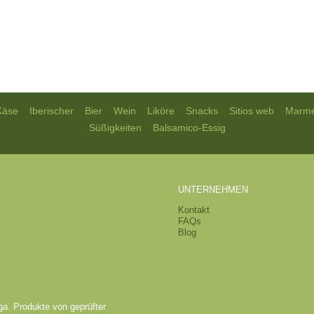
|
|
|
|
|
|
|
Käse
Iberischer
Bier
Wein
Liköre
Snacks
Sitios web
Marme
|
Süßigkeiten
Balsamico-Essig
UNTERNEHMEN
Kontakt
FAQs
Blog
ga. Produkte von geprüfter