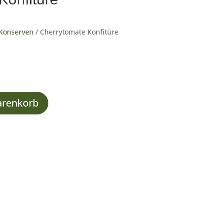
 Konserven
/ Cherrytomate Konfitüre
arenkorb