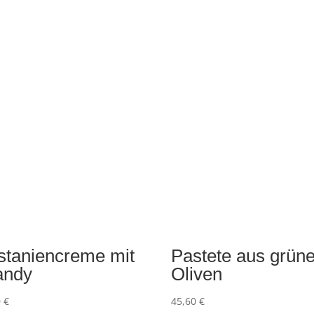
staniencreme mit
Pastete aus grün
andy
Oliven
0
€
45,60
€