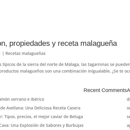
on, propiedades y receta malagueña
1
|
Recetas malagueñas
s típicos de la sierra del norte de Málaga, las tagarninas se puede
 productos malagueños son una combinación inigualable. ¿Se te oc
Recent Comments
A
jamón serrano e ibérico
d
 de Avellana: Una Deliciosa Receta Casera
o
r: Tipos, precios, el mejor caviar de Beluga
s
Cava: Una Explosión de Sabores y Burbujas
a