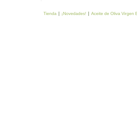
|
|
Tienda
¡Novedades!
Aceite de Oliva Virgen 
Tienda online de productos locales de la provincia de
contrastada, sabores de la tierra.