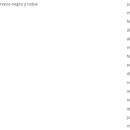
erveza negra y rubia
j
m
f
d
a
m
f
e
d
n
o
s
a
j
m