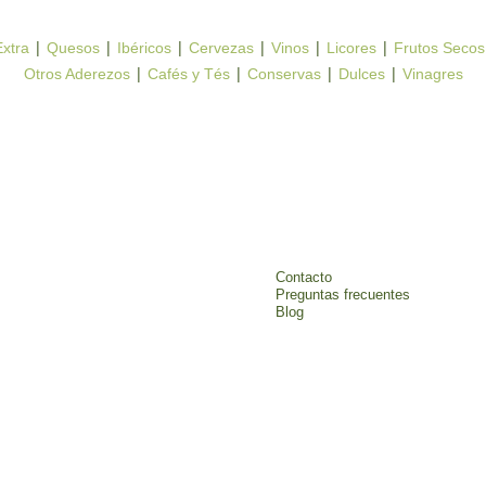
|
|
|
|
|
|
Extra
Quesos
Ibéricos
Cervezas
Vinos
Licores
Frutos Secos
|
|
|
|
Otros Aderezos
Cafés y Tés
Conservas
Dulces
Vinagres
EMPRESA
Contacto
Preguntas frecuentes
Blog
 Málaga. Productos de calidad