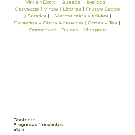
|
|
|
Virgen Extra
Quesos
Ibéricos
|
|
|
Cervezas
Vinos
Licores
Frutos Secos
| |
|
y Snacks
Mermeladas y Mieles
|
|
Especias y Otros Aderezos
Cafés y Tés
|
|
Conservas
Dulces
Vinagres
Tienda online de productos locales de la
provincia de Málaga. Productos de calidad
contrastada, sabores de la tierra.
EMPRESA
Contacto
Preguntas frecuentes
Blog