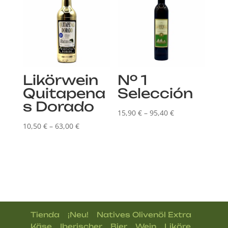
Likörwein
Nº 1
Quitapena
Selección
s Dorado
Preisspanne:
15,90
€
–
95,40
€
Preisspanne:
15,90 €
10,50
€
–
63,00
€
10,50 €
bis
bis
95,40 €
63,00 €
|
|
|
Tienda
¡Neu!
Natives Olivenöl Extra
|
|
|
|
|
Käse
Iberischer
Bier
Wein
Liköre