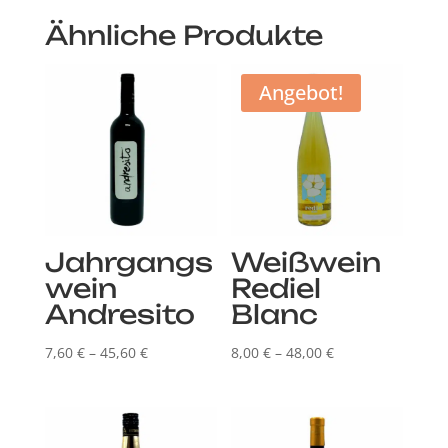
Ähnliche Produkte
Angebot!
Jahrgangs
Weißwein
wein
Rediel
Andresito
Blanc
Preisspanne:
Preisspanne:
7,60
€
–
45,60
€
8,00
€
–
48,00
€
7,60 €
8,00 €
bis
bis
45,60 €
48,00 €