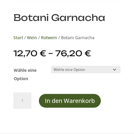
Botani Garnacha
Start
/
Wein
/
Rotwein
/ Botani Garnacha
Preisspa
12,70
€
–
76,20
€
12,70 €
bis
Wähle eine
76,20 €
Option
Botani
In den Warenkorb
Garnacha
Menge