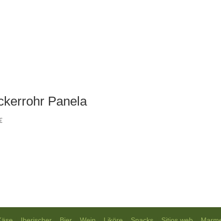
ckerrohr Panela
€
|
|
|
|
|
|
|
Käse
Iberischer
Bier
Wein
Liköre
Snacks
Sitios web
Marme