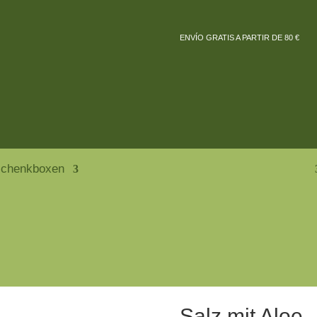
ENVÍO GRATIS A PARTIR DE 80 €
chenkboxen
Salz mit Aloe