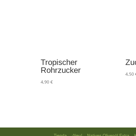
Tropischer
Zu
Rohrzucker
4,50
4,90
€
|
|
|
Tienda
¡Neu!
Natives Olivenöl Extra