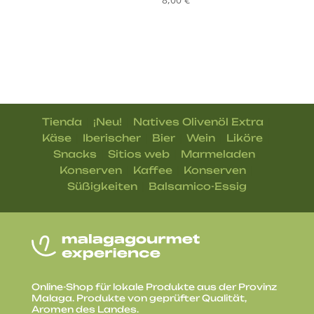
|
|
|
Tienda
¡Neu!
Natives Olivenöl Extra
|
|
|
|
|
Käse
Iberischer
Bier
Wein
Liköre
|
|
|
Snacks
Sitios web
Marmeladen
|
|
|
Konserven
Kaffee
Konserven
|
Süßigkeiten
Balsamico-Essig
Online-Shop für lokale Produkte aus der Provinz
Malaga. Produkte von geprüfter Qualität,
Aromen des Landes.