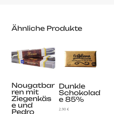
Ähnliche Produkte
Nougatbar
Dunkle
ren mit
Schokolad
Ziegenkäs
e 85%
e und
2,90
€
Pedro