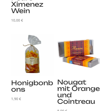
Ximenez
Wein
10,00
€
Nougat
Honigbonb
mit Orange
ons
und
1,90
€
Cointreau
8,00
€