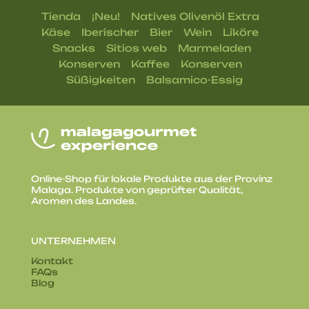
|
|
|
Tienda
¡Neu!
Natives Olivenöl Extra
|
|
|
|
|
Käse
Iberischer
Bier
Wein
Liköre
|
|
|
Snacks
Sitios web
Marmeladen
|
|
|
Konserven
Kaffee
Konserven
|
Süßigkeiten
Balsamico-Essig
Online-Shop für lokale Produkte aus der Provinz
Malaga. Produkte von geprüfter Qualität,
Aromen des Landes.
UNTERNEHMEN
Kontakt
FAQs
Blog