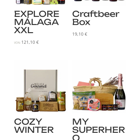
EXPLORE
Craftbeer
MÁLAGA
Box
XXL
19,10
€
121,10
€
VON:
COZY
MY
WINTER
SUPERHER
O