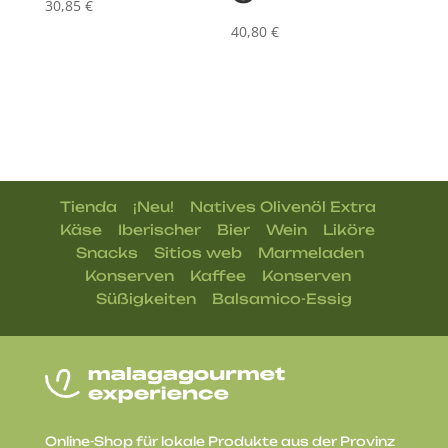
30,85
€
40,80
€
|
|
|
Tienda
¡Neu!
Natives Olivenöl Extra
|
|
|
|
|
Käse
Iberischer
Bier
Wein
Liköre
|
|
|
Snacks
Sitios web
Marmeladen
|
|
|
Konserven
Kaffee
Konserven
|
Süßigkeiten
Balsamico-Essig
Online-Shop für lokale Produkte aus der Provinz