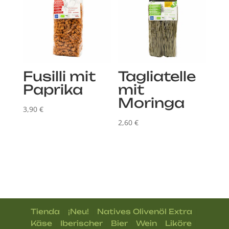
Fusilli mit
Tagliatelle
Paprika
mit
Moringa
3,90
€
2,60
€
|
|
|
Tienda
¡Neu!
Natives Olivenöl Extra
|
|
|
|
|
Käse
Iberischer
Bier
Wein
Liköre