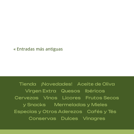
« Entradas más antiguas
|
|
Tienda
¡Novedades!
Aceite de Oliva
|
|
|
Virgen Extra
Quesos
Ibéricos
|
|
|
Cervezas
Vinos
Licores
Frutos Secos
| |
|
y Snacks
Mermeladas y Mieles
|
|
Especias y Otros Aderezos
Cafés y Tés
|
|
Conservas
Dulces
Vinagres