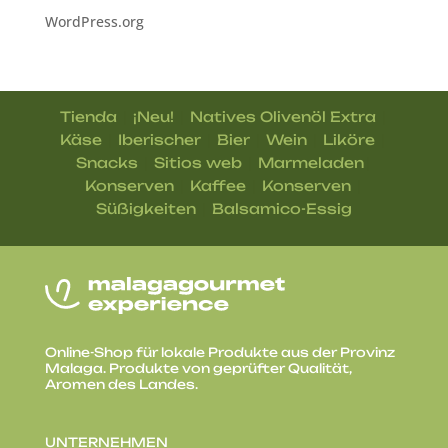
WordPress.org
|
|
|
Tienda
¡Neu!
Natives Olivenöl Extra
|
|
|
|
|
Käse
Iberischer
Bier
Wein
Liköre
|
|
|
Snacks
Sitios web
Marmeladen
|
|
|
Konserven
Kaffee
Konserven
|
Süßigkeiten
Balsamico-Essig
Online-Shop für lokale Produkte aus der Provinz
Malaga. Produkte von geprüfter Qualität,
Aromen des Landes.
UNTERNEHMEN